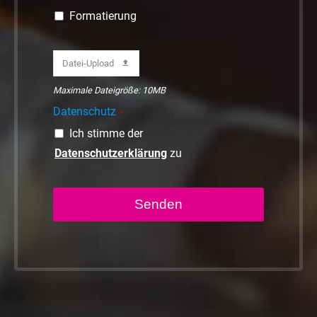
Formatierung
Datei-Upload
Maximale Dateigröße: 10MB
Datenschutz
*
Ich stimme der
Datenschutzerklärung
zu
Senden
Dieses
Feld
sollte
nicht